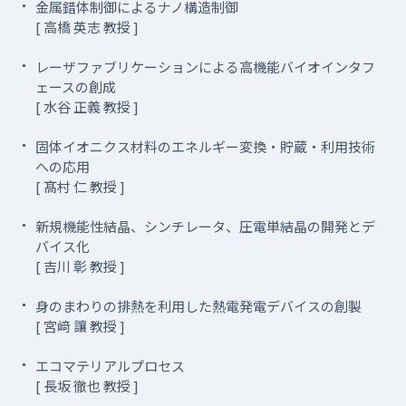
金属錯体制御によるナノ構造制御
[ 高橋 英志 教授 ]
レーザファブリケーションによる高機能バイオインタフ
ェースの創成
[ 水谷 正義 教授 ]
固体イオニクス材料のエネルギー変換・貯蔵・利用技術
への応用
[ 髙村 仁 教授 ]
新規機能性結晶、シンチレータ、圧電単結晶の開発とデ
バイス化
[ 吉川 彰 教授 ]
身のまわりの排熱を利用した熱電発電デバイスの創製
[ 宮﨑 讓 教授 ]
エコマテリアルプロセス
[ 長坂 徹也 教授 ]