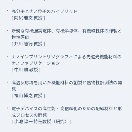
高分子とナノ粒子のハイブリッド
[ 阿尻 雅文 教授 ]
新規な有機強誘電体、有機半導体、有機磁性体の作製と
物性評価
[ 芥川 智行 教授 ]
ナノインプリントリソグラフィによる先進光機能材料の
ナノファブリケーション
[ 中川 勝 教授 ]
高温反応場を用いた機能材料の創製と熱物性計測法の開
発
[ 福山 博之 教授 ]
電子デバイスの高性能・高信頼化のための配線材料と形
成プロセスの開発
[ 小池 淳一 特任教授（研究） ]