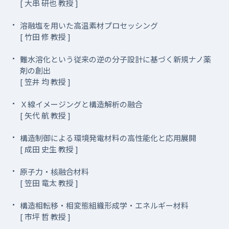
[ 大串 研也 教授 ]
溶融塩を用いた高温素材プロセッシング
[ 竹田 修 教授 ]
難水溶化という従来の逆の分子設計に基づく新規ナノ薬
剤の創出
[ 笠井 均 教授 ]
Ｘ線イメージングと構造解析の融合
[ 矢代 航 教授 ]
構造制御による環境発電材料の高性能化と応用展開
[ 成田 史生 教授 ]
原子力・核融合材料
[ 笠田 竜太 教授 ]
構造相転移・相変態組織形成学・エネルギー材料
[ 市坪 哲 教授 ]