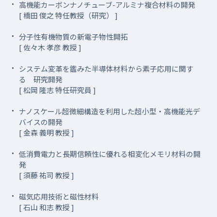
高機能カーボンナノチューブ-アルミナ複合材料の開発
[ 橋田 俊之 特任教授（研究） ]
分子性有機物質の新電子物性開拓
[ 佐々木 孝彦 教授 ]
システム変革を鑑みた半導体材料から素子応用に関す
る 研究開発
[ 松岡 隆志 特任研究員 ]
ナノスケール超微細構造を利用した超小型・高機能光デ
バイスの開発
[ 金森 義明 教授 ]
低消費電力と長期信頼性に優れる相変化メモリ材料の開
発
[ 須藤 祐司 教授 ]
磁気応用技術と磁性材料
[ 石山 和志 教授 ]