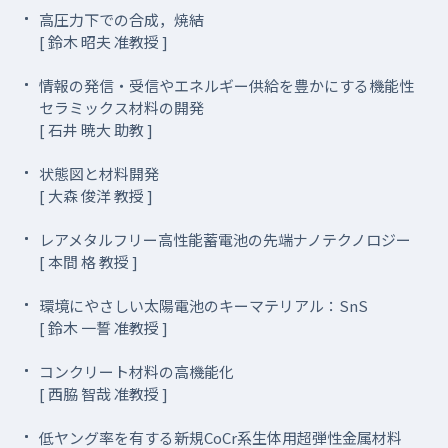
高圧力下での合成，焼結
[ 鈴木 昭夫 准教授 ]
情報の発信・受信やエネルギー供給を豊かにする機能性
セラミックス材料の開発
[ 石井 暁大 助教 ]
状態図と材料開発
[ 大森 俊洋 教授 ]
レアメタルフリー高性能蓄電池の先端ナノテクノロジー
[ 本間 格 教授 ]
環境にやさしい太陽電池のキーマテリアル：SnS
[ 鈴木 一誓 准教授 ]
コンクリート材料の高機能化
[ 西脇 智哉 准教授 ]
低ヤング率を有する新規CoCr系生体用超弾性金属材料