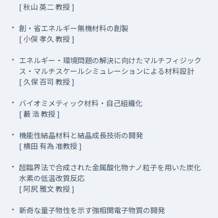
[ 秋山 英二 教授 ]
創・省エネルギー無機材料の創製
[ 小俣 孝久 教授 ]
エネルギー・環境問題の解決に向けたマルチフィジック
ス・マルチスケールシミュレーションによる材料設計
[ 久保 百司 教授 ]
バイオミメティック材料・自己組織化
[ 藪 浩 教授 ]
機能性結晶材料と結晶成長技術の開発
[ 横田 有為 准教授 ]
超臨界法で合成された金属酸化物ナノ粒子を用いた炭化
水素の低温改質反応
[ 阿尻 雅文 教授 ]
新奇な量子物性を示す強相関電子物質の開発