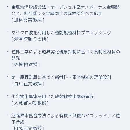
金属溶湯脱成分法：オープンセル型ナノポーラス金属開
発と、相分離する金属同士の異材接合への応用
[ 加藤 秀実 教授 ]
マイクロ波を利用した機能無機材料プロセッシング
[ 滝澤 博胤 その他 ]
粒界工学による粒界劣化現象抑制に基づく高特性材料の
開発
[ 佐藤 裕 教授 ]
第一原理計算に基づく新材料・素子機能の理論設計
[ 白井 正文 教授 ]
化合物半導体を用いた放射線検出器の開発
[ 人見 啓太朗 教授 ]
超臨界水熱合成法による有機・無機ハイブリッドナノ粒
子合成
[ 阿尻 雅文 教授 ]