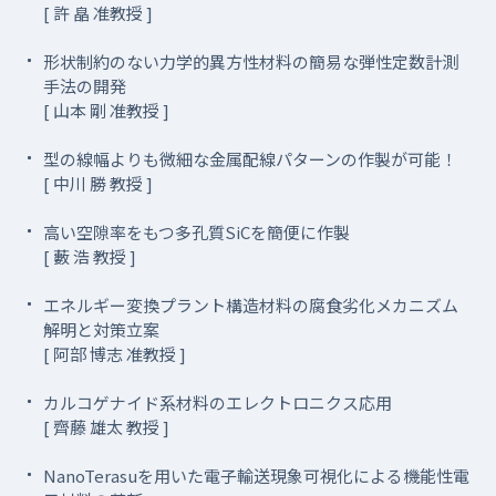
[ 許 皛 准教授 ]
形状制約のない力学的異方性材料の簡易な弾性定数計測
手法の開発
[ 山本 剛 准教授 ]
型の線幅よりも微細な金属配線パターンの作製が可能！
[ 中川 勝 教授 ]
高い空隙率をもつ多孔質SiCを簡便に作製
[ 藪 浩 教授 ]
エネルギー変換プラント構造材料の腐食劣化メカニズム
解明と対策立案
[ 阿部 博志 准教授 ]
カルコゲナイド系材料のエレクトロニクス応用
[ 齊藤 雄太 教授 ]
NanoTerasuを用いた電子輸送現象可視化による機能性電