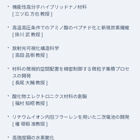
機能性高分子ハイブリッドナノ材料
[ 三ツ石 方也 教授 ]
高温高圧条件でのアミノ酸のペプチド化と新規炭素繊維
[ 掛川 武 教授 ]
放射光可視化構造科学
[ 高田 昌樹 教授 ]
材料の微視的空間配置を精密制御する微粒子集積プロセ
スの開発
[ 長尾 大輔 教授 ]
酸化物エレクトロニクス材料の創製
[ 福村 知昭 教授 ]
リチウムイオン内包フラーレンを用いた二次電池の開発
[ 權 垠相 准教授 ]
高強度鋼の水素脆化