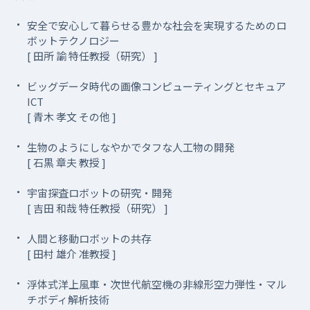
安全で安心して暮らせる豊かな社会を実現するためのロ
ボットテクノロジー
[ 田所 諭 特任教授（研究） ]
ビッグデータ時代の画像コンピューティングとセキュア
ICT
[ 青木 孝文 その他 ]
生物のようにしなやかでタフな人工物の開発
[ 石黒 章夫 教授 ]
宇宙探査ロボットの研究・開発
[ 吉田 和哉 特任教授（研究） ]
人間と移動ロボットの共存
[ 田村 雄介 准教授 ]
浮体式洋上風車・次世代航空機の非線形空力弾性・マル
チボディ解析技術