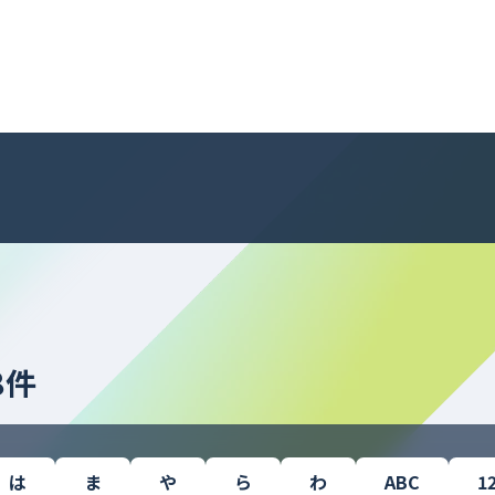
8件
は
ま
や
ら
わ
ABC
1