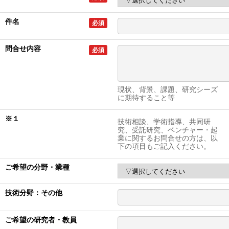
件名
必須
問合せ内容
必須
現状、背景、課題、研究シーズ
に期待すること等
※１
技術相談、学術指導、共同研
究、受託研究、ベンチャー・起
業に関するお問合せの方は、以
下の項目もご記入ください。
ご希望の分野・業種
技術分野：その他
ご希望の研究者・教員