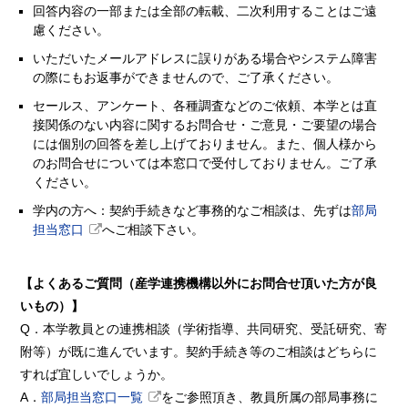
回答内容の一部または全部の転載、二次利用することはご遠
慮ください。
いただいたメールアドレスに誤りがある場合やシステム障害
の際にもお返事ができませんので、ご了承ください。
セールス、アンケート、各種調査などのご依頼、本学とは直
接関係のない内容に関するお問合せ・ご意見・ご要望の場合
には個別の回答を差し上げておりません。また、個人様から
のお問合せについては本窓口で受付しておりません。ご了承
ください。
学内の方へ：契約手続きなど事務的なご相談は、先ずは
部局
担当窓口
へご相談下さい。
【よくあるご質問（産学連携機構以外にお問合せ頂いた方が良
いもの）】
Q．本学教員との連携相談（学術指導、共同研究、受託研究、寄
附等）が既に進んでいます。契約手続き等のご相談はどちらに
すれば宜しいでしょうか。
A．
部局担当窓口一覧
をご参照頂き、教員所属の部局事務に