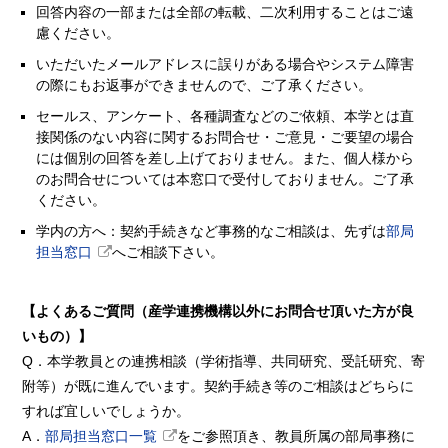
回答内容の一部または全部の転載、二次利用することはご遠
慮ください。
いただいたメールアドレスに誤りがある場合やシステム障害
の際にもお返事ができませんので、ご了承ください。
セールス、アンケート、各種調査などのご依頼、本学とは直
接関係のない内容に関するお問合せ・ご意見・ご要望の場合
には個別の回答を差し上げておりません。また、個人様から
のお問合せについては本窓口で受付しておりません。ご了承
ください。
学内の方へ：契約手続きなど事務的なご相談は、先ずは
部局
担当窓口
へご相談下さい。
【よくあるご質問（産学連携機構以外にお問合せ頂いた方が良
いもの）】
Q．本学教員との連携相談（学術指導、共同研究、受託研究、寄
附等）が既に進んでいます。契約手続き等のご相談はどちらに
すれば宜しいでしょうか。
A．
部局担当窓口一覧
をご参照頂き、教員所属の部局事務に