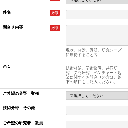
件名
必須
問合せ内容
必須
現状、背景、課題、研究シーズ
に期待すること等
※１
技術相談、学術指導、共同研
究、受託研究、ベンチャー・起
業に関するお問合せの方は、以
下の項目もご記入ください。
ご希望の分野・業種
技術分野：その他
ご希望の研究者・教員