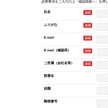
必要事項をご入力の上「確認画面へ」を押
氏名
必須
ふりがな
必須
E-mail
必須
E-mail（確認用）
必須
ご所属（会社名等）
必須
部署名
役職
郵便番号