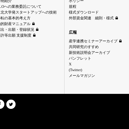
発明紹介
ポリシー
TLOへの業務委託について
規程
東北大学発スタートアップへの技術
様式ダウンロード
移転の基本的考え方
外部資金関連 細則・様式
知的財産マニュアル
届出・出願・登録状況
広報
特許等出願 支援制度
産学連携セミナーアーカイブ
共同研究のすすめ
新技術説明会アーカイブ
パンフレット
X
(Twitter)
メールマガジン