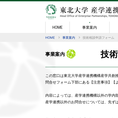
事業案内
HOME
HOME
事業案内
技術相談申請フォーム
事業案内
知的財産
成果・実績
規則・様式
広報
機構紹介
産学官連携
メンバー紹
産学連携活
ポリシー
共同研究の
ごあいさつ
技
事業案内
技術相談
組織図
日本オープ
新技術説明
賞
秘密保持契
知的財産マ
産学連携セ
研究成果物
TLOへの
この窓口は東北大学産学連携機構産学共創
学術指導
東北大学発
技術移転の
問合せフォーム下部にある【注意事項】【
共同研究
内容によっては、産学連携機構以外の学内
産学連携以外のお問合せについては、先ず