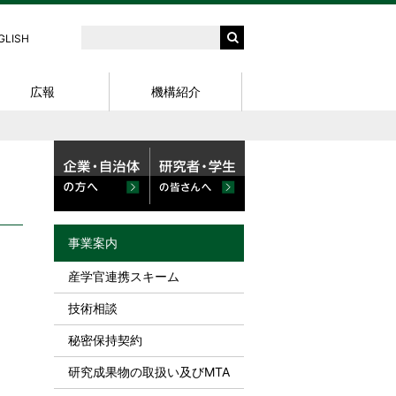
GLISH
広報
機構紹介
サイエンスパー
外部資金〈競争的資金等公募情
知財説明会
外部資金関連 細則・様式
パンフレット
問合せ先
報〉
X (Twitter)
知的財産基礎セミナー
NanoTerasu利用案内〈学内〉
用
スキルアップセミナー
知的財産部の研修
研究シーズ集
事業案内
e-ラーニング
産学官連携スキーム
東北大学知財セミナー
技術相談
秘密保持契約
研究成果物の取扱い及びMTA