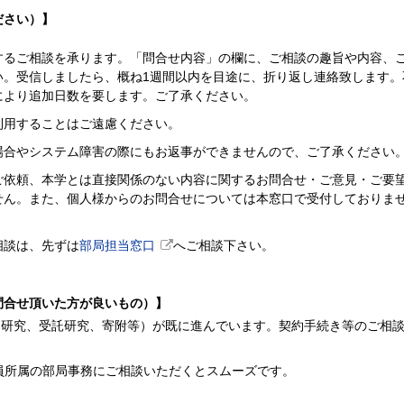
ださい）】
するご相談を承ります。「問合せ内容」の欄に、ご相談の趣旨や内容、
い。受信しましたら、概ね1週間以内を目途に、折り返し連絡致します。
により追加日数を要します。ご了承ください。
利用することはご遠慮ください。
場合やシステム障害の際にもお返事ができませんので、ご了承ください
ご依頼、本学とは直接関係のない内容に関するお問合せ・ご意見・ご要
せん。また、個人様からのお問合せについては本窓口で受付しておりま
相談は、先ずは
部局担当窓口
へご相談下さい。
問合せ頂いた方が良いもの）】
同研究、受託研究、寄附等）が既に進んでいます。契約手続き等のご相
員所属の部局事務にご相談いただくとスムーズです。