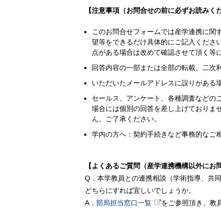
【注意事項（お問合せの前に必ずお読みく
このお問合せフォームでは産学連携に関
望等をできるだけ具体的にご記入くださ
点がある場合は改めて確認させて頂く等
回答内容の一部または全部の転載、二次
いただいたメールアドレスに誤りがある
セールス、アンケート、各種調査などの
場合には個別の回答を差し上げておりま
ん。ご了承ください。
学内の方へ：契約手続きなど事務的なご
【よくあるご質問（産学連携機構以外にお
Q．本学教員との連携相談（学術指導、共
どちらにすれば宜しいでしょうか。
A．
部局担当窓口一覧
をご参照頂き、教