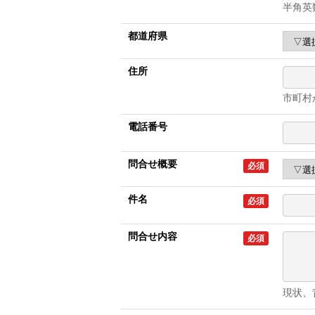
半角英
都道府県
住所
市町村
電話番号
問合せ概要
必須
件名
必須
問合せ内容
必須
現状、