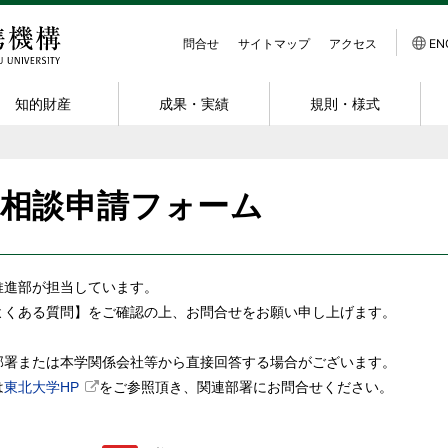
問合せ
サイトマップ
アクセス
EN
知的財産
成果・実績
規則・様式
スキーム
介
動実績・データ
すすめ
受託研究
共同出願に関する情報
産学官連携功労者表彰
規程
研究者紹介
組織体制
組織的連携
発明等届出
発明の製品化事例
様式ダウンロード
NanoTerasuと
採用情報
術相談申請フォーム
ク
ンイノベーション大
会アーカイブ
共同の発明が生まれたら
連携活動拠点
受託研究員
共創研究所
交通アクセス
出願までの流れ
約
ニュアル
ミナーアーカイブ
共同研究講座・共同研究部門
知財コンサルティング
関連リンク
地域連携
出願に要する費
の取扱い及びMTA
業務委託
寄附金
INPIT 知財支援ホットライン
スタートアップ支援
特許出願 支援制度
推進部が担当しています。
スタートアップへの
寄附講座・寄附研究部門
発明紹介
基本的考え方
よくある質問】をご確認の上、お問合せをお願い申し上げます。
共用機器利用
届出・出願・登録状況
部署または本学関係会社等から直接回答する場合がございます。
は
東北大学HP
をご参照頂き、関連部署にお問合せください。