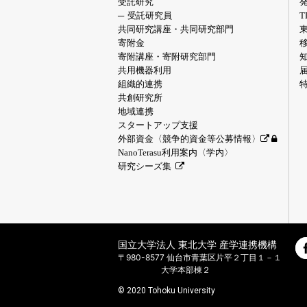
受託研究
受託研究員
共同研究講座・共同研究部門
寄附金
寄附講座・寄附研究部門
共用機器利用
組織的連携
共創研究所
地域連携
スタートアップ支援
外部資金〈競争的資金等公募情報〉
NanoTerasu利用案内〈学内〉
研究シーズ集
国立大学法人 東北大学 産学連携機構
〒980-8577 仙台市青葉区片平２丁目１－１
大学本部棟２
© 2020 Tohoku University