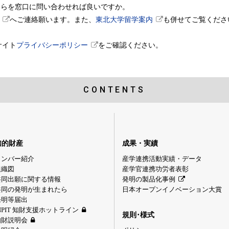
ちらを窓口に問い合わせれば良いですか。
へご連絡願います。また、
東北大学留学案内
も併せてご覧くださ
サイト
プライバシーポリシー
をご確認ください。
CONTENTS
知的財産
成果・実績
メンバー紹介
産学連携活動実績・データ
組織図
産学官連携功労者表彰
共同出願に関する情報
発明の製品化事例
共同の発明が生まれたら
日本オープンイノベーション大賞
発明等届出
NPIT 知財支援ホットライン
規則･様式
知財説明会