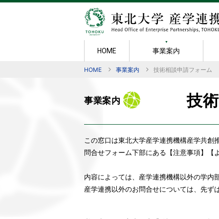
事業案内
HOME
HOME
事業案内
技術相談申請フォーム
事業案内
知的財産
成果・実績
規則・様式
広報
機構紹介
産学官連携
メンバー紹
産学連携活
ポリシー
共同研究の
ごあいさつ
技
事業案内
技術相談
組織図
日本オープ
新技術説明
賞
秘密保持契
知的財産マ
産学連携セ
研究成果物
TLOへの
この窓口は東北大学産学連携機構産学共創
学術指導
東北大学発
技術移転の
問合せフォーム下部にある【注意事項】【
共同研究
内容によっては、産学連携機構以外の学内
産学連携以外のお問合せについては、先ず