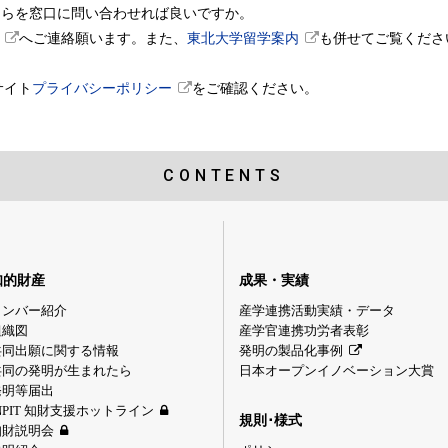
ちらを窓口に問い合わせれば良いですか。
へご連絡願います。また、
東北大学留学案内
も併せてご覧くださ
サイト
プライバシーポリシー
をご確認ください。
CONTENTS
知的財産
成果・実績
メンバー紹介
産学連携活動実績・データ
組織図
産学官連携功労者表彰
共同出願に関する情報
発明の製品化事例
共同の発明が生まれたら
日本オープンイノベーション大賞
発明等届出
NPIT 知財支援ホットライン
規則･様式
知財説明会