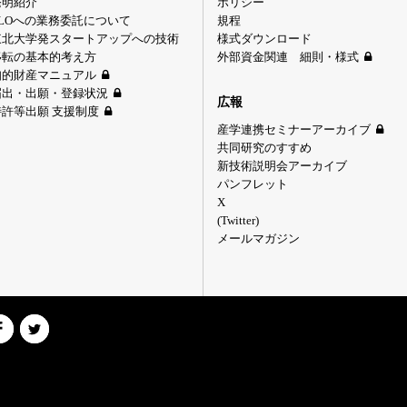
発明紹介
ポリシー
TLOへの業務委託について
規程
東北大学発スタートアップへの技術
様式ダウンロード
移転の基本的考え方
外部資金関連 細則・様式
知的財産マニュアル
届出・出願・登録状況
広報
特許等出願 支援制度
産学連携セミナーアーカイブ
共同研究のすすめ
新技術説明会アーカイブ
パンフレット
X
(Twitter)
メールマガジン