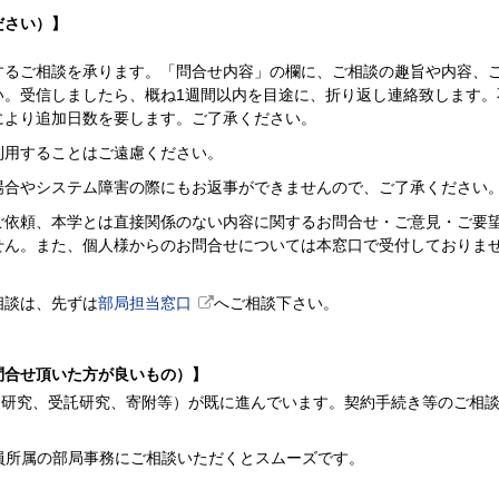
ださい）】
するご相談を承ります。「問合せ内容」の欄に、ご相談の趣旨や内容、
い。受信しましたら、概ね1週間以内を目途に、折り返し連絡致します。
により追加日数を要します。ご了承ください。
利用することはご遠慮ください。
場合やシステム障害の際にもお返事ができませんので、ご了承ください
ご依頼、本学とは直接関係のない内容に関するお問合せ・ご意見・ご要
せん。また、個人様からのお問合せについては本窓口で受付しておりま
相談は、先ずは
部局担当窓口
へご相談下さい。
問合せ頂いた方が良いもの）】
同研究、受託研究、寄附等）が既に進んでいます。契約手続き等のご相
員所属の部局事務にご相談いただくとスムーズです。