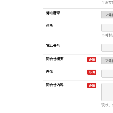
半角英
都道府県
住所
市町村
電話番号
問合せ概要
必須
件名
必須
問合せ内容
必須
現状、