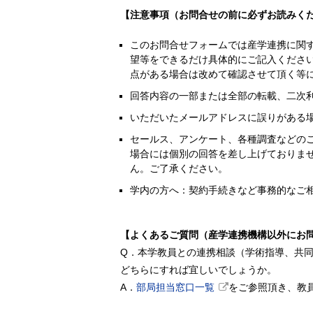
【注意事項（お問合せの前に必ずお読みく
このお問合せフォームでは産学連携に関
望等をできるだけ具体的にご記入くださ
点がある場合は改めて確認させて頂く等
回答内容の一部または全部の転載、二次
いただいたメールアドレスに誤りがある
セールス、アンケート、各種調査などの
場合には個別の回答を差し上げておりま
ん。ご了承ください。
学内の方へ：契約手続きなど事務的なご
【よくあるご質問（産学連携機構以外にお
Q．本学教員との連携相談（学術指導、共
どちらにすれば宜しいでしょうか。
A．
部局担当窓口一覧
をご参照頂き、教