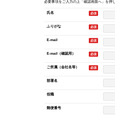
必要事項をご入力の上「確認画面へ」を押
氏名
必須
ふりがな
必須
E-mail
必須
E-mail（確認用）
必須
ご所属（会社名等）
必須
部署名
役職
郵便番号