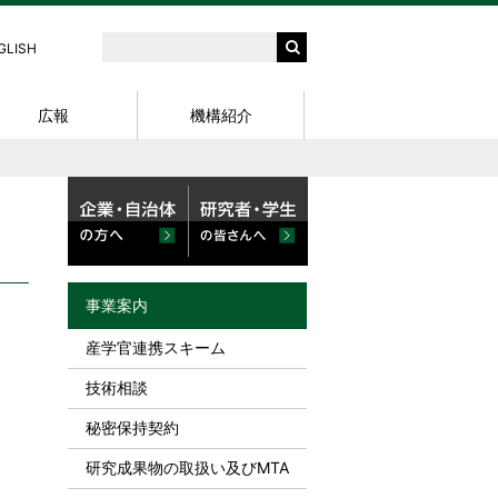
GLISH
広報
機構紹介
サイエンスパー
外部資金〈競争的資金等公募情
知財説明会
外部資金関連 細則・様式
パンフレット
問合せ先
報〉
X (Twitter)
知的財産基礎セミナー
NanoTerasu利用案内〈学内〉
用
スキルアップセミナー
知的財産部の研修
研究シーズ集
事業案内
e-ラーニング
産学官連携スキーム
東北大学知財セミナー
技術相談
秘密保持契約
研究成果物の取扱い及びMTA