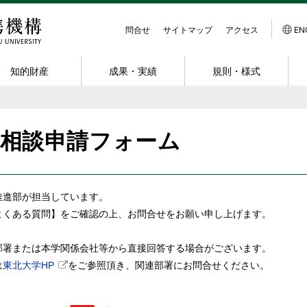
問合せ
サイトマップ
アクセス
EN
知的財産
成果・実績
規則・様式
スキーム
介
動実績・データ
すすめ
受託研究
共同出願に関する情報
産学官連携功労者表彰
規程
研究者紹介
組織体制
組織的連携
発明等届出
発明の製品化事例
様式ダウンロード
NanoTerasuと
採用情報
術相談申請フォーム
ク
ンイノベーション大
会アーカイブ
共同の発明が生まれたら
連携活動拠点
受託研究員
共創研究所
交通アクセス
出願までの流れ
約
ニュアル
ミナーアーカイブ
共同研究講座・共同研究部門
知財コンサルティング
関連リンク
地域連携
出願に要する費
の取扱い及びMTA
業務委託
寄附金
INPIT 知財支援ホットライン
スタートアップ支援
特許出願 支援制度
推進部が担当しています。
スタートアップへの
寄附講座・寄附研究部門
発明紹介
基本的考え方
よくある質問】をご確認の上、お問合せをお願い申し上げます。
共用機器利用
届出・出願・登録状況
部署または本学関係会社等から直接回答する場合がございます。
は
東北大学HP
をご参照頂き、関連部署にお問合せください。