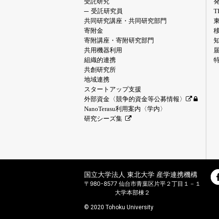
受託研究
受託研究員
共同研究講座・共同研究部門
寄附金
寄附講座・寄附研究部門
共用機器利用
組織的連携
共創研究所
地域連携
スタートアップ支援
外部資金〈競争的資金等公募情報〉
NanoTerasu利用案内〈学内〉
研究シーズ集
国立大学法人 東北大学 産学連携機構
〒980-8577 仙台市青葉区片平２丁目１－１
大学本部棟２
© 2020 Tohoku University