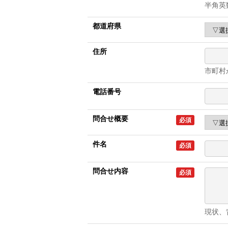
半角英
都道府県
住所
市町村
電話番号
問合せ概要
必須
件名
必須
問合せ内容
必須
現状、