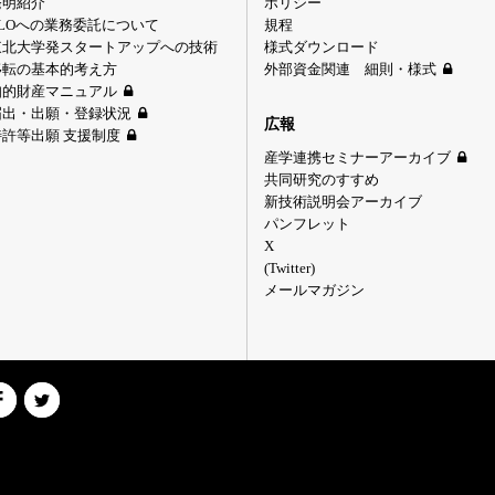
発明紹介
ポリシー
TLOへの業務委託について
規程
東北大学発スタートアップへの技術
様式ダウンロード
移転の基本的考え方
外部資金関連 細則・様式
知的財産マニュアル
届出・出願・登録状況
広報
特許等出願 支援制度
産学連携セミナーアーカイブ
共同研究のすすめ
新技術説明会アーカイブ
パンフレット
X
(Twitter)
メールマガジン