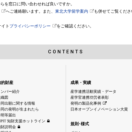
ちらを窓口に問い合わせれば良いですか。
へご連絡願います。また、
東北大学留学案内
も併せてご覧くださ
サイト
プライバシーポリシー
をご確認ください。
CONTENTS
知的財産
成果・実績
メンバー紹介
産学連携活動実績・データ
組織図
産学官連携功労者表彰
共同出願に関する情報
発明の製品化事例
共同の発明が生まれたら
日本オープンイノベーション大賞
発明等届出
NPIT 知財支援ホットライン
規則･様式
知財説明会