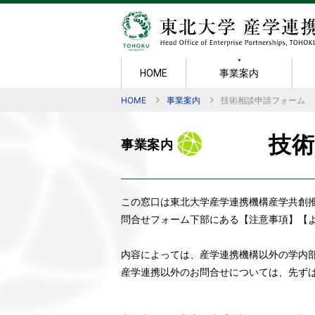
事業案内
HOME
HOME
事業案内
技術相談申請フォーム
事業案内
知的財産
成果・実績
規則・様式
広報
機構紹介
産学官連携
メンバー紹
産学連携活
ポリシー
共同研究の
ごあいさつ
技
事業案内
技術相談
組織図
日本オープ
新技術説明
賞
秘密保持契
知的財産マ
産学連携セ
研究成果物
TLOへの
この窓口は東北大学産学連携機構産学共創
学術指導
東北大学発
技術移転の
問合せフォーム下部にある【注意事項】【
共同研究
内容によっては、産学連携機構以外の学内
産学連携以外のお問合せについては、先ず