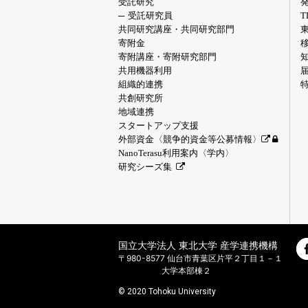
受託研究
受託研究員
共同研究講座・共同研究部門
寄附金
寄附講座・寄附研究部門
共用機器利用
組織的連携
共創研究所
地域連携
スタートアップ支援
外部資金〈競争的資金等公募情報〉
NanoTerasu利用案内〈学内〉
研究シーズ集
国立大学法人 東北大学 産学連携機構
〒980-8577 仙台市青葉区片平２丁目１－１
大学本部棟２
© 2020 Tohoku University