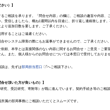
ださい）】
するご相談を承ります。「問合せ内容」の欄に、ご相談の趣旨や内容、
い。受信しましたら、概ね1週間以内を目途に、折り返し連絡致します。
により追加日数を要します。ご了承ください。
利用することはご遠慮ください。
場合やシステム障害の際にもお返事ができませんので、ご了承ください
ご依頼、本学とは直接関係のない内容に関するお問合せ・ご意見・ご要
せん。また、個人様からのお問合せについては本窓口で受付しておりま
相談は、先ずは
部局担当窓口
へご相談下さい。
問合せ頂いた方が良いもの）】
同研究、受託研究、寄附等）が既に進んでいます。契約手続き等のご相
員所属の部局事務にご相談いただくとスムーズです。