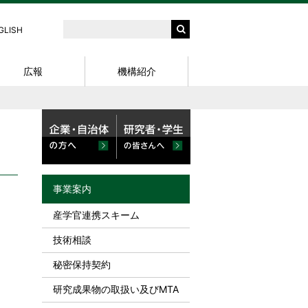
GLISH
広報
機構紹介
サイエンスパー
外部資金〈競争的資金等公募情
知財説明会
外部資金関連 細則・様式
パンフレット
問合せ先
報〉
X (Twitter)
知的財産基礎セミナー
NanoTerasu利用案内〈学内〉
用
スキルアップセミナー
知的財産部の研修
研究シーズ集
事業案内
e-ラーニング
産学官連携スキーム
東北大学知財セミナー
技術相談
秘密保持契約
研究成果物の取扱い及びMTA