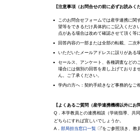
【注意事項（お問合せの前に必ずお読みく
このお問合せフォームでは産学連携に関
望等をできるだけ具体的にご記入くださ
点がある場合は改めて確認させて頂く等
回答内容の一部または全部の転載、二次
いただいたメールアドレスに誤りがある
セールス、アンケート、各種調査などの
場合には個別の回答を差し上げておりま
ん。ご了承ください。
学内の方へ：契約手続きなど事務的なご
【よくあるご質問（産学連携機構以外にお
Q．本学教員との連携相談（学術指導、共
どちらにすれば宜しいでしょうか。
A．
部局担当窓口一覧
をご参照頂き、教