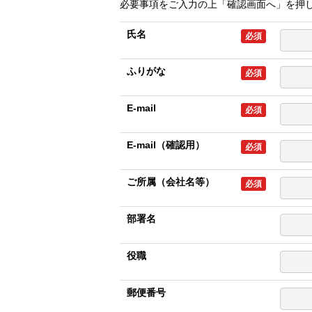
必要事項をご入力の上「確認画面へ」を押
氏名
必須
ふりがな
必須
E-mail
必須
E-mail（確認用）
必須
ご所属（会社名等）
必須
部署名
役職
郵便番号