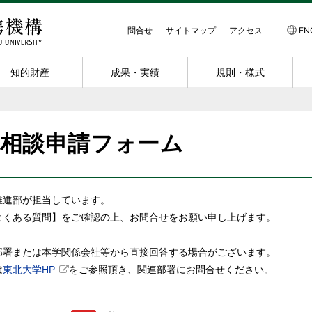
問合せ
サイトマップ
アクセス
EN
知的財産
成果・実績
規則・様式
スキーム
介
動実績・データ
すすめ
受託研究
共同出願に関する情報
産学官連携功労者表彰
規程
研究者紹介
組織体制
組織的連携
発明等届出
発明の製品化事例
様式ダウンロード
NanoTerasuと
採用情報
術相談申請フォーム
ク
ンイノベーション大
会アーカイブ
共同の発明が生まれたら
連携活動拠点
受託研究員
共創研究所
交通アクセス
出願までの流れ
約
ニュアル
ミナーアーカイブ
共同研究講座・共同研究部門
知財コンサルティング
関連リンク
地域連携
出願に要する費
の取扱い及びMTA
業務委託
寄附金
INPIT 知財支援ホットライン
スタートアップ支援
特許出願 支援制度
推進部が担当しています。
スタートアップへの
寄附講座・寄附研究部門
発明紹介
基本的考え方
よくある質問】をご確認の上、お問合せをお願い申し上げます。
共用機器利用
届出・出願・登録状況
部署または本学関係会社等から直接回答する場合がございます。
は
東北大学HP
をご参照頂き、関連部署にお問合せください。