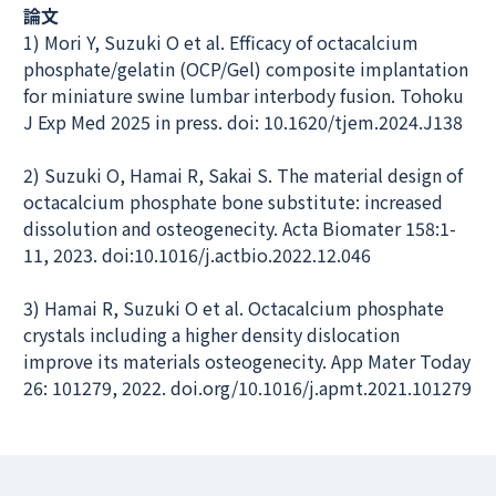
論文
1) Mori Y, Suzuki O et al. Efficacy of octacalcium
phosphate/gelatin (OCP/Gel) composite implantation
for miniature swine lumbar interbody fusion. Tohoku
J Exp Med 2025 in press. doi: 10.1620/tjem.2024.J138
2) Suzuki O, Hamai R, Sakai S. The material design of
octacalcium phosphate bone substitute: increased
dissolution and osteogenecity. Acta Biomater 158:1-
11, 2023. doi:10.1016/j.actbio.2022.12.046
3) Hamai R, Suzuki O et al. Octacalcium phosphate
crystals including a higher density dislocation
improve its materials osteogenecity. App Mater Today
26: 101279, 2022. doi.org/10.1016/j.apmt.2021.101279