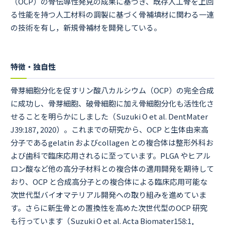
（OCP）の骨伝導性発見の成果に基づき、既存人工骨を上回
る性能を持つ人工材料の調製に基づく骨補填材に関わる一連
の技術を有し，新規骨補材を開発している。
特徴・独自性
骨芽細胞分化を促すリン酸八カルシウム（OCP）の完全合成
に成功し、骨芽細胞、破骨細胞に加え骨細胞分化も活性化さ
せることを明らかにしました（Suzuki O et al. DentMater
J39:187, 2020）。これまでの研究から、OCP と生体由来高
分子であるgelatin およびcollagen との複合体は整形外科お
よび歯科で臨床応用されるに至っています。PLGA やヒアル
ロン酸など他の高分子材料との複合体の適用開発を期待して
おり、OCP と合成高分子との複合体による臨床応用可能な
次世代型バイオマテリアル開発への取り組みを進めていま
す。さらに新生骨との置換性を高めた次世代型のOCP 研究
も行っています（Suzuki O et al. Acta Biomater158:1,