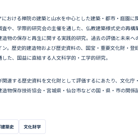
アにおける禅院の建築と山水を中心とした建築・都市・庭園に
調査や、学際的研究会の主催を通した、仏教建築様式史の再構
建造物の保存と再生に関する実践的研究。過去の評価と未来へ
イン。歴史的建造物および歴史資料の、国宝・重要文化財・登
通した、国益に直結する人文科学的・工学的研究。
び関連する歴史資料を文化財として評価するにあたり、文化庁
建造物保存技術協会・宮城県・仙台市などの国・県・市の関係
洋建築史
文化財学