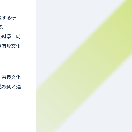
関する研
築。
の継承 時
録有形文化
・奈良文化
諸機関と連