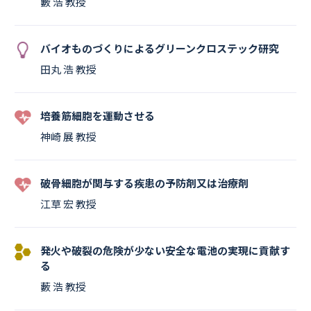
藪 浩 教授
バイオものづくりによるグリーンクロステック研究
田丸 浩 教授
培養筋細胞を運動させる
神崎 展 教授
破骨細胞が関与する疾患の予防剤又は治療剤
江草 宏 教授
発火や破裂の危険が少ない安全な電池の実現に貢献す
る
藪 浩 教授