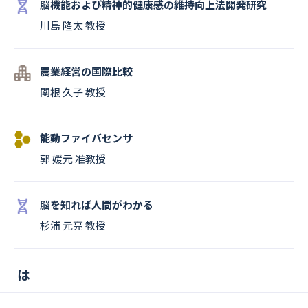
脳機能および精神的健康感の維持向上法開発研究
川島 隆太 教授
農業経営の国際比較
関根 久子 教授
能動ファイバセンサ
郭 媛元 准教授
脳を知れば人間がわかる
杉浦 元亮 教授
は