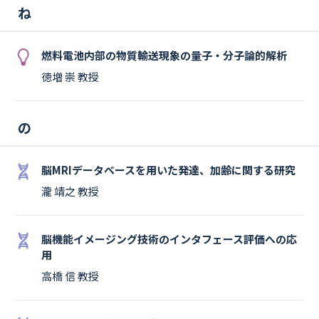
ね
燃料電池内部の物質輸送現象の量子・分子論的解析
徳増 崇 教授
の
脳MRIデータベースを用いた発達、加齢に関する研究
瀧 靖之 教授
脳機能イメージング技術のインタフェース評価への応
用
高橋 信 教授