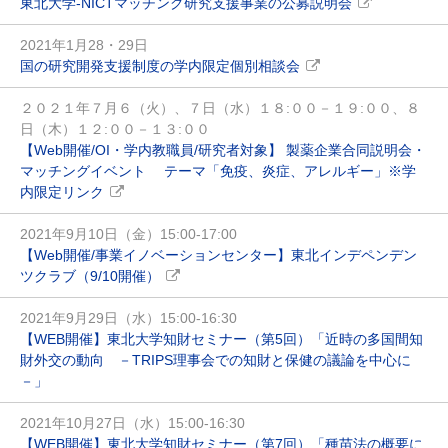
東北大学-NICTマッチング研究支援事業の公募説明会
2021年1月28・29日
国の研究開発支援制度の学内限定個別相談会
２０２１年７月６（火）、７日（水）１８:００－１９:００、８
日（木）１２:００－１３:００
【Web開催/OI・学内教職員/研究者対象】 製薬企業合同説明会・
マッチングイベント テーマ「免疫、炎症、アレルギー」※学
内限定リンク
2021年9月10日（金）15:00-17:00
【Web開催/事業イノベーションセンター】東北インデペンデン
ツクラブ（9/10開催）
2021年9月29日（水）15:00-16:30
【WEB開催】東北大学知財セミナー（第5回）「近時の多国間知
財外交の動向 －TRIPS理事会での知財と保健の議論を中心に
－」
2021年10月27日（水）15:00-16:30
【WEB開催】東北大学知財セミナー（第7回）「種苗法の概要に