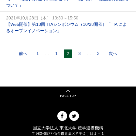
ついて」
2021年10月28日（木） 13:30～15:50
【Web開催】第13回 TIAシンポジウム（10/28開催）「TIA によ
るオープンイノベーション」
前へ
1
…
1
2
3
…
3
次へ
国立大学法人 東北大学 産学連携機構
〒980-8577 仙台市青葉区片平２丁目１－１