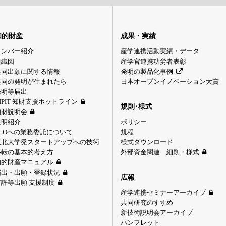
知的財産
成果・実績
メンバー紹介
産学連携活動実績・データ
組織図
産学官連携功労者表彰
共同出願に関する情報
発明の製品化事例
共同の発明が生まれたら
日本オープンイノベーション大賞
発明等届出
NPIT 知財支援ホットライン
規則･様式
知財説明会
発明紹介
ポリシー
TLOへの業務委託について
規程
東北大学発スタートアップへの技術
様式ダウンロード
移転の基本的考え方
外部資金関連 細則・様式
知的財産マニュアル
届出・出願・登録状況
広報
特許等出願 支援制度
産学連携セミナーアーカイブ
共同研究のすすめ
新技術説明会アーカイブ
パンフレット