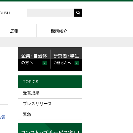
GLISH
広報
機構紹介
サイエンスパー
外部資金〈競争的資金等公募情
知財説明会
外部資金関連 細則・様式
パンフレット
問合せ先
報〉
X (Twitter)
知的財産基礎セミナー
NanoTerasu利用案内〈学内〉
用
スキルアップセミナー
知的財産部の研修
研究シーズ集
TOPICS
e-ラーニング
受賞成果
東北大学知財セミナー
プレスリリース
緊急
品質