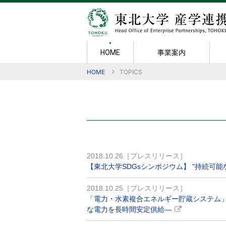
事業案内
HOME
HOME
TOPICS
事業案内
知的財産
成果・実績
規則・様式
広報
機構紹介
産学官連携
メンバー紹
産学連携活
ポリシー
共同研究の
ごあいさつ
技術相談
組織図
日本オープ
新技術説明
賞
秘密保持契
知的財産マ
産学連携セ
研究成果物
TLOへの
学術指導
東北大学発
2018.10.26［プレスリリース］
技術移転の
共同研究
【東北大学SDGsシンポジウム】 "持続可
2018.10.25［プレスリリース］
「電力・水素複合エネルギー貯蔵システム」
な電力を長時間安定供給―