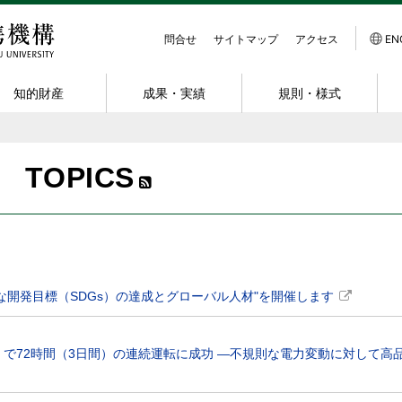
問合せ
サイトマップ
アクセス
EN
知的財産
成果・実績
規則・様式
スキーム
介
動実績・データ
すすめ
受託研究
共同出願に関する情報
産学官連携功労者表彰
規程
研究者紹介
組織体制
組織的連携
発明等届出
発明の製品化事例
様式ダウンロード
NanoTerasuと
採用情報
TOPICS
ク
ンイノベーション大
会アーカイブ
共同の発明が生まれたら
連携活動拠点
受託研究員
共創研究所
交通アクセス
出願までの流れ
約
ニュアル
ミナーアーカイブ
共同研究講座・共同研究部門
知財コンサルティング
関連リンク
地域連携
出願に要する費
の取扱い及びMTA
業務委託
寄附金
INPIT 知財支援ホットライン
スタートアップ支援
特許出願 支援制度
スタートアップへの
寄附講座・寄附研究部門
発明紹介
基本的考え方
共用機器利用
届出・出願・登録状況
能な開発目標（SDGs）の達成とグローバル人材"を開催します
で72時間（3日間）の連続運転に成功 ―不規則な電力変動に対して高