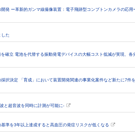
の開発 ー革新的ガンマ線撮像装置：電子飛跡型コンプトンカメラの応用
ました
技術を確立 電池を代替する振動発電デバイスの大幅コスト低減が実現、各
採択決定 「育成」において装置開発関連の事業化案件など新たに7件
音波と超音波を同時に計測が可能に-
力の基準を3年以上達成すると高血圧の発症リスクが低くなる