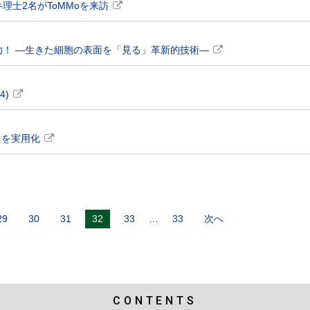
士2名がToMMoを来訪
！ ―生きた細胞の表面を「見る」革新的技術―
4)
ドを実用化
29
30
31
32
33
…
33
次へ
CONTENTS