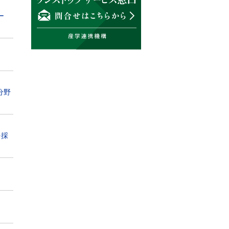
ー
分野
を採