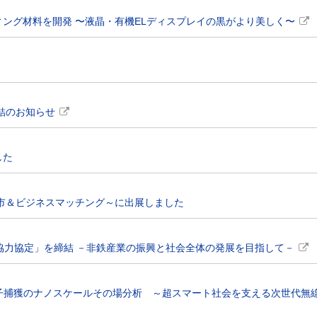
ング材料を開発 〜液晶・有機ELディスプレイの黒がより美しく〜
結のお知らせ
した
本市＆ビジネスマッチング～に出展しました
協力協定」を締結 －非鉄産業の振興と社会全体の発展を目指して－
子捕獲のナノスケールその場分析 ～超スマート社会を支える次世代無