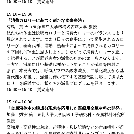
15:00～15:10 質疑応答
15:10～15:30
「消費カロリーに基づく新たな食事療法」
有馬 寛 氏（東海国立大学機構名古屋大学 教授）
私たちの体重は摂取カロリーと消費カロリーのバランスにより
規定されています。つまり日々の食事によって摂取されるカロ
リーが、基礎代謝、運動、熱産生によって消費されるカロリー
を下回れば体重は減少します。したがって消費カロリーを正し
く把握することが肥満患者の減量のための第一歩となります。
一方で、減量に伴い基礎代謝が低下することが減量を困難にし
ます。本発表では、呼気ガス中の酸素濃度、二酸化濃度から基
礎代謝を類推し、減量に伴い低下する基礎代謝に応じて摂取カ
ロリーを調整する、私たちの減量プログラムを紹介します。
15:30～15:40 質疑応答
15:40～16:00
「金属液体中の脱成分現象を応用した医療用金属材料の開発」
加藤 秀実 氏（東北大学大学院医工学研究科・金属材料研究所
教授）
高強度・高靭性は勿論、超弾性・形状記憶などの付加機能が得
られる利点により、金属材料が治療器具やインプラント等の医