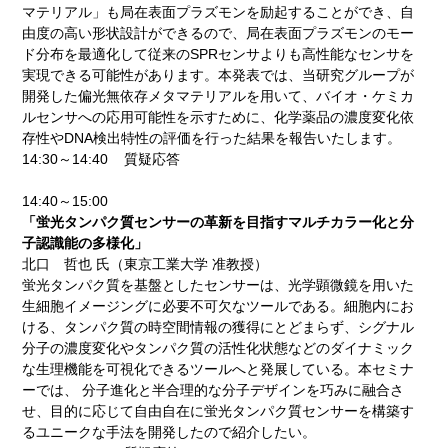
マテリアル」も局在表面プラズモンを励起することができ、自
由度の高い形状設計ができるので、局在表面プラズモンのモー
ド分布を最適化して従来のSPRセンサよりも高性能なセンサを
実現できる可能性があります。本発表では、当研究グループが
開発した偏光無依存メタマテリアルを用いて、バイオ・ケミカ
ルセンサへの応用可能性を示すために、化学薬品の濃度変化依
存性やDNA検出特性の評価を行った結果を報告いたします。
14:30～14:40 質疑応答
14:40～15:00
「蛍光タンパク質センサーの革新を目指すマルチカラー化と分
子認識能の多様化」
北口 哲也 氏（東京工業大学 准教授）
蛍光タンパク質を基盤としたセンサーは、光学顕微鏡を用いた
生細胞イメージングに必要不可欠なツールである。細胞内にお
ける、タンパク質の時空間情報の獲得にとどまらず、シグナル
分子の濃度変化やタンパク質の活性化状態などのダイナミック
な生理機能を可視化できるツールへと発展している。本セミナ
ーでは、 分子進化と半合理的な分子デザインを巧みに融合さ
せ、目的に応じて自由自在に蛍光タンパク質センサーを構築す
るユニークな手法を開発したので紹介したい。