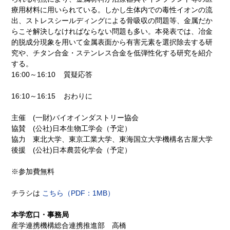
療用材料に用いられている。しかし生体内での毒性イオンの流
出、ストレスシールディングによる骨吸収の問題等、金属だか
らこそ解決しなければならない問題も多い。本発表では、冶金
的脱成分現象を用いて金属表面から有害元素を選択除去する研
究や、チタン合金・ステンレス合金を低弾性化する研究を紹介
する。
16:00～16:10 質疑応答
16:10～16:15 おわりに
主催 (一財)バイオインダストリー協会
協賛 (公社)日本生物工学会（予定）
協力 東北大学、東京工業大学、東海国立大学機構名古屋大学
後援 (公社)日本農芸化学会（予定）
※参加費無料
チラシは
こちら（PDF：1MB）
本学窓口・事務局
産学連携機構総合連携推進部 高橋