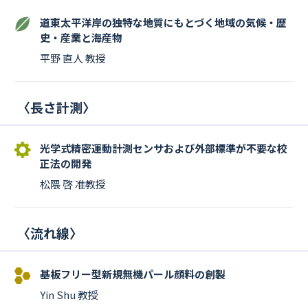
道東太平洋岸の独特な地質にもとづく地域の気候・歴
史・産業と海産物
平野 直人 教授
〈
長さ計測
〉
光学式精密運動計測センサおよび外部標準が不要な校
正法の開発
松隈 啓 准教授
〈
流れ線
〉
基板フリー型新規無機パール顔料の創製
Yin Shu 教授