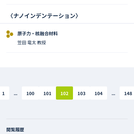
〈
ナノインデンテーション
〉
原子力・核融合材料
笠田 竜太 教授
1
...
100
101
102
103
104
...
148
閲覧履歴