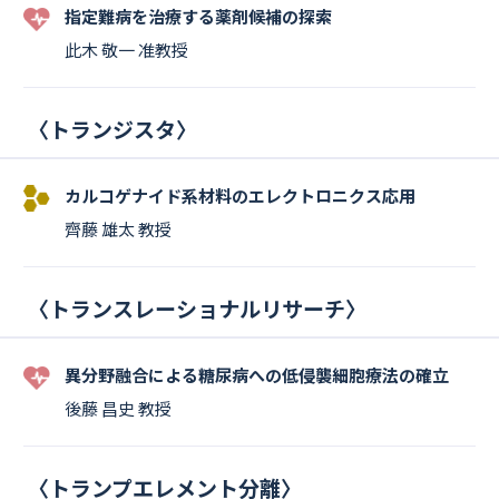
指定難病を治療する薬剤候補の探索
此木 敬一 准教授
〈
トランジスタ
〉
カルコゲナイド系材料のエレクトロニクス応用
齊藤 雄太 教授
〈
トランスレーショナルリサーチ
〉
異分野融合による糖尿病への低侵襲細胞療法の確立
後藤 昌史 教授
〈
トランプエレメント分離
〉