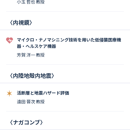
小玉 哲也 教授
〈
内視鏡
〉
マイクロ・ナノマシニング技術を⽤いた低侵襲医療機
器・ヘルスケア機器
芳賀 洋一 教授
〈
内陸地殻内地震
〉
活断層と地震ハザード評価
遠田 晋次 教授
〈
ナガコンブ
〉