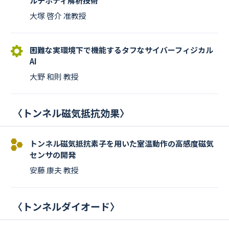
ルチボディ解析技術
大塚 啓介 准教授
困難な実環境下で機能するタフなサイバーフィジカル
AI
大野 和則 教授
〈
トンネル磁気抵抗効果
〉
トンネル磁気抵抗素子を用いた室温動作の高感度磁気
センサの開発
安藤 康夫 教授
〈
トンネルダイオード
〉