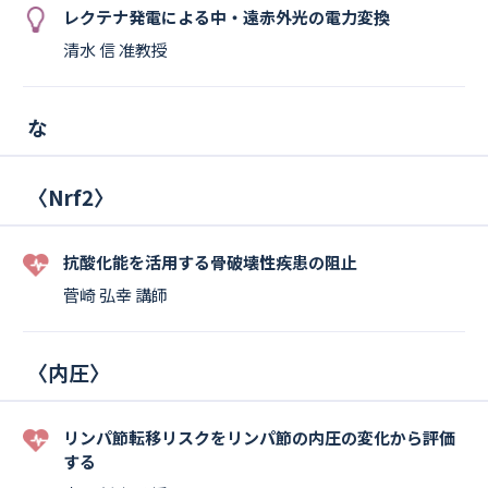
レクテナ発電による中・遠赤外光の電力変換
清水 信 准教授
な
〈
Nrf2
〉
抗酸化能を活用する骨破壊性疾患の阻止
菅崎 弘幸 講師
〈
内圧
〉
リンパ節転移リスクをリンパ節の内圧の変化から評価
する