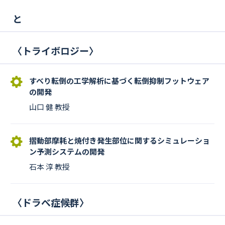
と
〈
トライボロジー
〉
すべり転倒の工学解析に基づく転倒抑制フットウェア
の開発
山口 健 教授
摺動部摩耗と焼付き発生部位に関するシミュレーショ
ン予測システムの開発
石本 淳 教授
〈
ドラべ症候群
〉