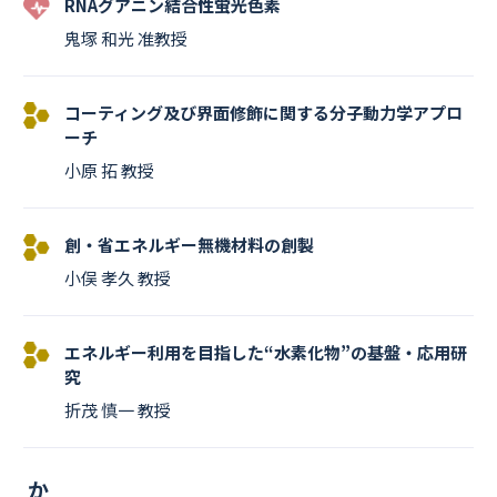
RNAグアニン結合性蛍光色素
鬼塚 和光 准教授
コーティング及び界面修飾に関する分子動力学アプロ
ーチ
小原 拓 教授
創・省エネルギー無機材料の創製
小俣 孝久 教授
エネルギー利用を目指した“水素化物”の基盤・応用研
究
折茂 慎一 教授
か