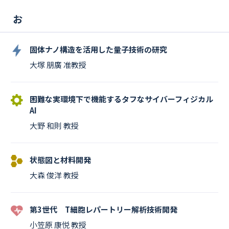
お
固体ナノ構造を活用した量子技術の研究
大塚 朋廣 准教授
困難な実環境下で機能するタフなサイバーフィジカル
AI
大野 和則 教授
状態図と材料開発
大森 俊洋 教授
第3世代 T細胞レパートリー解析技術開発
小笠原 康悦 教授