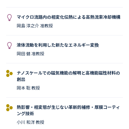
マイクロ流路内の相変化伝熱による高熱流束冷却機構
岡島 淳之介 准教授
液体流動を利用した新たなエネルギー変換
岡田 健 准教授
ナノスケールでの磁気機能の解明と高機能磁性材料の
創出
岡本 聡 教授
熱影響・相変態が生じない革新的補修・厚膜コーティ
ング技術
小川 和洋 教授