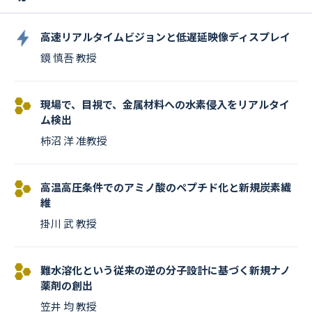
高速リアルタイムビジョンと低遅延映像ディスプレイ
鏡 慎吾 教授
現場で、目視で、金属材料への水素侵入をリアルタイ
ム検出
柿沼 洋 准教授
高温高圧条件でのアミノ酸のペプチド化と新規炭素繊
維
掛川 武 教授
難水溶化という従来の逆の分子設計に基づく新規ナノ
薬剤の創出
笠井 均 教授