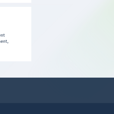
ent
ment,