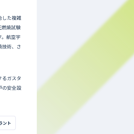
合した複雑
圧燃焼試験
す。航空宇
焼技術、さ
するガスタ
炉の安全設
ラント