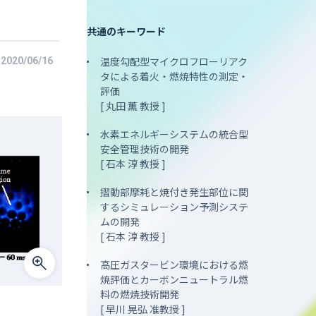
共通のキーワード
温度勾配型マイクロフローリアク
2020/06/16
タによる着火・燃焼特性の測定・
評価
[ 丸田 薫 教授 ]
水素エネルギーシステムの統合型
安全管理技術の開発
[ 石本 淳 教授 ]
摺動部摩耗と焼付き発生部位に関
するシミュレーション予測システ
ムの開発
[ 石本 淳 教授 ]
高圧ガスタービン環境における燃
焼評価とカーボンニュートラル燃
料の燃焼技術開発
[ 早川 晃弘 准教授 ]