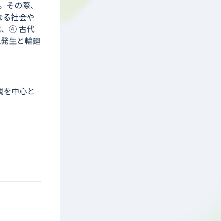
。その際、
なる社会や
、④ 古代
児発生と輪廻
観を中心と