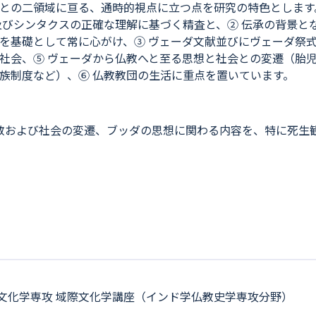
との二領域に亘る、通時的視点に立つ点を研究の特色とします
及びシンタクスの正確な理解に基づく精査と、② 伝承の背景と
を基礎として常に心がけ、③ ヴェーダ文献並びにヴェーダ祭式
社会、⑤ ヴェーダから仏教へと至る思想と社会との変遷（胎
族制度など）、⑥ 仏教教団の生活に重点を置いています。
教および社会の変遷、ブッダの思想に関わる内容を、特に死生
域文化学専攻 域際文化学講座（インド学仏教史学専攻分野）