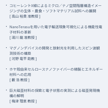
コヒーレントX線によるミクロ／ナノ空間階層構造イメー
ジングの生体・農食・ソフトマテリアル試料への展開
[ 高山 裕貴 准教授 ]
NanoTerasuを用いた電子輸送現象可視化による機能性電
子材料の革新
[ 湯川 龍 准教授 ]
マグノンデバイスの開発と放射光を利用したスピン波観
測技術の構築
[ 河野 竜平 助教 ]
ホヤ殻由来セルロースナノファイバーの精製とエネルギー
材料への応用
[ 藪 浩 教授 ]
巨大磁歪材料の探索と電子状態の実測による磁歪発現機
構の解明
[ 梅津 理恵 教授 ]