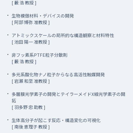
[ 藪 浩 教授 ]
生物模倣材料・デバイスの開発
[ 阿部 博弥 准教授 ]
アトミックスケールの局所的な構造観察と材料特性
[ 池田 陽一 准教授 ]
非フッ素系PTFE粒子分散剤
[ 藪 浩 教授 ]
多元系酸化物ナノ粒子からなる高活性触媒開発
[ 岩瀬 和至 准教授 ]
多層膜光学素子の開発とテイラーメイドX線光学素子の開
拓
[ 羽多野 忠 助教 ]
生体高分子が起こす反応・構造変化の可視化
[ 南後 恵理子 教授 ]