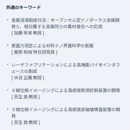
共通のキーワード
金属溶湯脱成分法：オープンセル型ナノポーラス金属開
発と、相分離する金属同士の異材接合への応用
[ 加藤 秀実 教授 ]
表面力測定による材料ナノ界面科学の創製
[ 栗原 和枝 特任研究員 ]
レーザファブリケーションによる高機能バイオインタフ
ェースの創成
[ 水谷 正義 教授 ]
Ｘ線位相イメージングによる高感度医用診断装置の開発
[ 百生 敦 教授 ]
Ｘ線位相イメージングによる高感度非破壊検査装置の開
発
[ 百生 敦 教授 ]