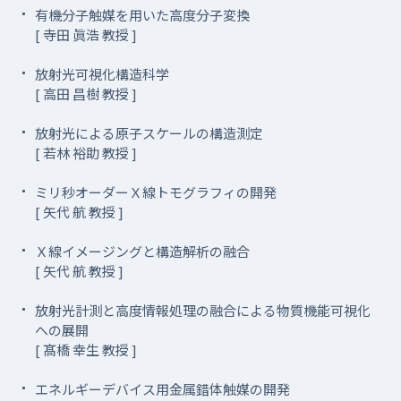
有機分子触媒を用いた高度分子変換
[ 寺田 眞浩 教授 ]
放射光可視化構造科学
[ 高田 昌樹 教授 ]
放射光による原子スケールの構造測定
[ 若林 裕助 教授 ]
ミリ秒オーダーＸ線トモグラフィの開発
[ 矢代 航 教授 ]
Ｘ線イメージングと構造解析の融合
[ 矢代 航 教授 ]
放射光計測と高度情報処理の融合による物質機能可視化
への展開
[ 髙橋 幸生 教授 ]
エネルギーデバイス用金属錯体触媒の開発