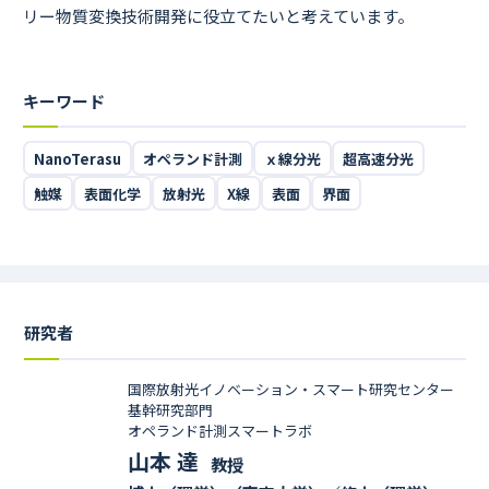
リー物質変換技術開発に役立てたいと考えています。
キーワード
NanoTerasu
オペランド計測
ｘ線分光
超高速分光
触媒
表面化学
放射光
X線
表面
界面
研究者
国際放射光イノベーション・スマート研究センター
基幹研究部門
オペランド計測スマートラボ
山本 達
教授