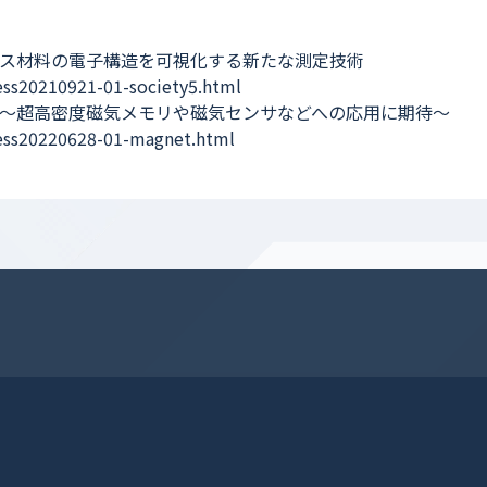
ロニクス材料の電子構造を可視化する新たな測定技術
ess20210921-01-society5.html
 ～超高密度磁気メモリや磁気センサなどへの応用に期待～
ress20220628-01-magnet.html