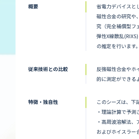
概要
省電力デバイスと
磁性合金の研究や
究（完全補償型フ
弾性X線散乱(RI
の推定を行います
従来技術との比較
反強磁性合金やホ
的に測定ができる
特徴・独自性
このシーズは、下
・理論計算で予測
・高周波溶解法、
およびホイスラー