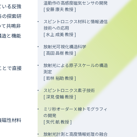
温動作の高感度磁気センサの開発
ている反強
[ 安藤 康夫 教授 ]
料の探索研
スピントロニクス材料と情報通信
いて共鳴非
技術への応用
[ 水上 成美 教授 ]
構造と機能
放射光可視化構造科学
[ 高田 昌樹 教授 ]
放射光による原子スケールの構造
ことで直接
測定
[ 若林 裕助 教授 ]
スピントロニクス素子技術
[ 深見 俊輔 教授 ]
ミリ秒オーダーＸ線トモグラフィ
の開発
強磁性材料
[ 矢代 航 教授 ]
放射光計測と高度情報処理の融合