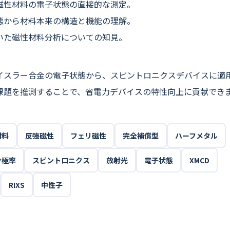
磁性材料の電子状態の直接的な測定。
態から材料本来の構造と機能の理解。
いた磁性材料分析についての知見。
イスラー合金の電子状態から、スピントロニクスデバイスに適
課題を推測することで、省電力デバイスの特性向上に貢献でき
材料
反強磁性
フェリ磁性
完全補償型
ハーフメタル
分極率
スピントロニクス
放射光
電子状態
XMCD
RIXS
中性子