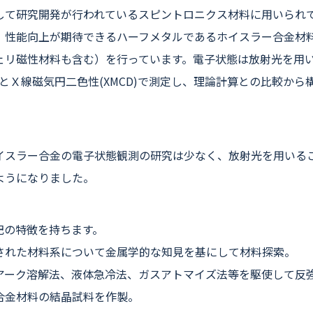
して研究開発が行われているスピントロニクス材料に用いられ
、性能向上が期待できるハーフメタルであるホイスラー合金材
ェリ磁性材料も含む）を行っています。電子状態は放射光を用
XS)とＸ線磁気円二色性(XMCD)で測定し、理論計算との比較から
。
イスラー合金の電子状態観測の研究は少なく、放射光を用いる
ようになりました。
記の特徴を持ちます。
された材料系について金属学的な知見を基にして材料探索。
アーク溶解法、液体急冷法、ガスアトマイズ法等を駆使して反
合金材料の結晶試料を作製。