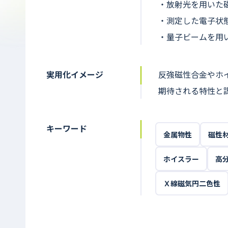
・放射光を用いた
・測定した電子状
・量子ビームを用
実用化イメージ
反強磁性合金やホ
期待される特性と
キーワード
金属物性
磁性
ホイスラー
高
Ｘ線磁気円二色性