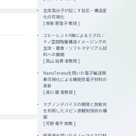
生体高分子が起こす反応・構造変
化の可視化
[ 南後 恵理子 教授 ]
コヒーレントX線によるミクロ／
ナノ空間階層構造イメージングの
生体・農食・ソフトマテリアル試
料への展開
[ 高山 裕貴 准教授 ]
NanoTerasuを用いた電子輸送現
象可視化による機能性電子材料の
革新
[ 湯川 龍 准教授 ]
マグノンデバイスの開発と放射光
を利用したスピン波観測技術の構
築
[ 河野 竜平 助教 ]
超音波を用いたナノ～マイクロ材