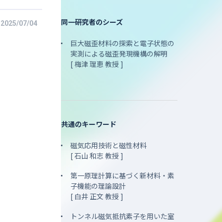
同一研究者のシーズ
2025/07/04
巨大磁歪材料の探索と電子状態の
実測による磁歪発現機構の解明
[ 梅津 理恵 教授 ]
共通のキーワード
磁気応用技術と磁性材料
[ 石山 和志 教授 ]
第一原理計算に基づく新材料・素
子機能の理論設計
[ 白井 正文 教授 ]
トンネル磁気抵抗素子を用いた室