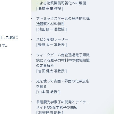
による物質機能可視化への展開
[ 髙橋 幸生 教授 ]
アトミックスケールの局所的な構
造観察と材料特性
[ 池田 陽一 准教授 ]
用した時に
スピン制御レーザー
[ 後藤 太一 准教授 ]
ます。
ウィークビーム走査透過電子顕微
鏡による原子力材料中の微細組織
の定量解析
[ 吉田 健太 准教授 ]
光を使って表面・界面の化学反応
を観る
[ 山本 達 教授 ]
多層膜光学素子の開発とテイラー
メイドX線光学素子の開拓
[ 羽多野 忠 助教 ]