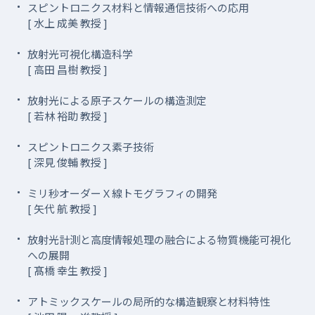
スピントロニクス材料と情報通信技術への応用
[ 水上 成美 教授 ]
放射光可視化構造科学
[ 高田 昌樹 教授 ]
放射光による原子スケールの構造測定
[ 若林 裕助 教授 ]
スピントロニクス素子技術
[ 深見 俊輔 教授 ]
ミリ秒オーダーＸ線トモグラフィの開発
[ 矢代 航 教授 ]
放射光計測と高度情報処理の融合による物質機能可視化
への展開
[ 髙橋 幸生 教授 ]
アトミックスケールの局所的な構造観察と材料特性