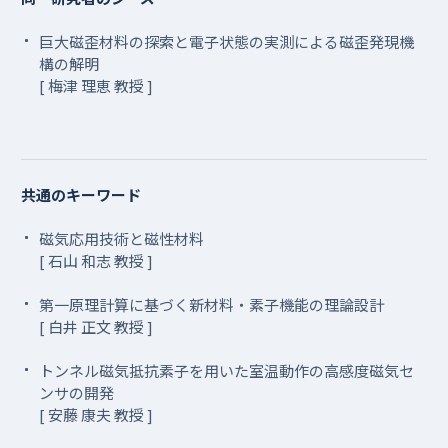
巨大磁歪材料の探索と電子状態の実測による磁歪発現機
構の解明
[ 梅津 理恵 教授 ]
共通のキーワード
磁気応用技術と磁性材料
[ 石山 和志 教授 ]
第一原理計算に基づく新材料・素子機能の理論設計
[ 白井 正文 教授 ]
トンネル磁気抵抗素子を用いた室温動作の高感度磁気セ
ンサの開発
[ 安藤 康夫 教授 ]