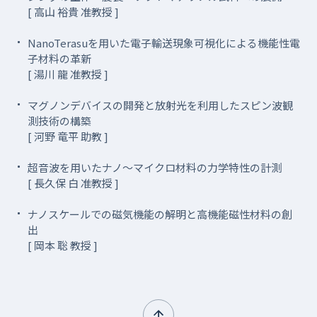
[ 高山 裕貴 准教授 ]
NanoTerasuを用いた電子輸送現象可視化による機能性電
子材料の革新
[ 湯川 龍 准教授 ]
マグノンデバイスの開発と放射光を利用したスピン波観
測技術の構築
[ 河野 竜平 助教 ]
超音波を用いたナノ～マイクロ材料の力学特性の計測
[ 長久保 白 准教授 ]
ナノスケールでの磁気機能の解明と高機能磁性材料の創
出
[ 岡本 聡 教授 ]