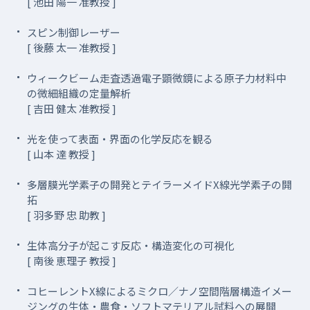
[ 池田 陽一 准教授 ]
スピン制御レーザー
[ 後藤 太一 准教授 ]
ウィークビーム走査透過電子顕微鏡による原子力材料中
の微細組織の定量解析
[ 吉田 健太 准教授 ]
光を使って表面・界面の化学反応を観る
[ 山本 達 教授 ]
多層膜光学素子の開発とテイラーメイドX線光学素子の開
拓
[ 羽多野 忠 助教 ]
生体高分子が起こす反応・構造変化の可視化
[ 南後 恵理子 教授 ]
コヒーレントX線によるミクロ／ナノ空間階層構造イメー
ジングの生体・農食・ソフトマテリアル試料への展開