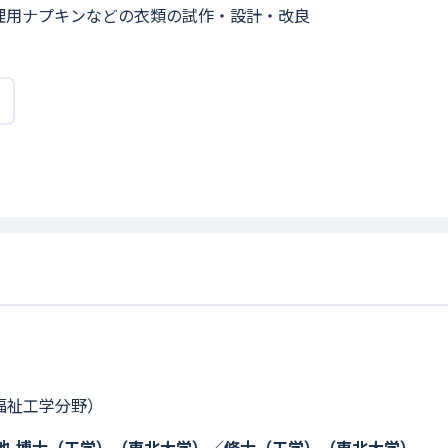
理用ナプキンなどの衣類の試作・設計・改良
福祉工学分野）
他
博士（工学）（東北大学）／修士（工学）（東北大学）