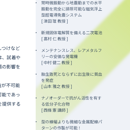
常時微振動から地震動までの水平
振動を完全に排除可能な磁気浮上
型超電導免震システム
[ 津田 理 教授 ]
新規固体電解質を備える二次電池
[ 髙村 仁 教授 ]
しつけなど
メンテナンスレス、レアメタルフ
リーの安価な発電機
は、試着や
[ 中村 健二 教授 ]
調の影響を
胎生致死とならずに出生後に貧血
を発症
査が不可能
[ 山本 雅之 教授 ]
可能であっ
ナノオーダーで抗がん活性を有す
を提供する
る低分子化合物
[ 西條 憲 講師 ]
型の線幅よりも微細な金属配線パ
ターンの作製が可能！