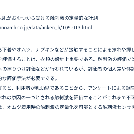
人肌がおむつから受ける触刺激の定量的な計測
hnoarch.co.jp/data/anken_h/T09-013.html
下着やオムツ、ナプキンなどが接触することによる擦れや押
を評価することは、衣類の設計上重要である。触刺激の評価で
への擦りつけ評価などが行われているが、評価者の個人差や体
的な評価手法が必要である。
ると、利用者が乳幼児であることから、アンケートによる調
ぶれの原因の一つとされる触刺激を評価することがこれまで不
は、オムツ着用時の触刺激の定量化を可能とする触刺激センサ