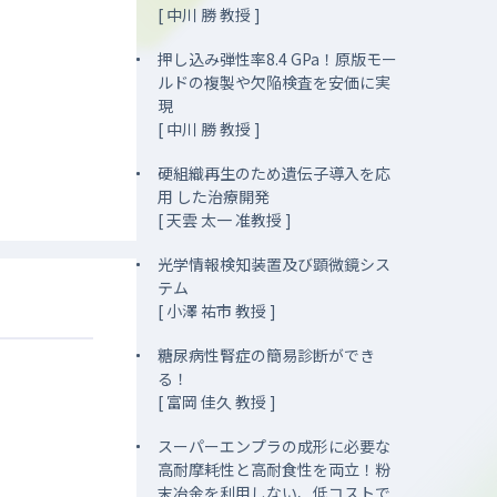
[ 中川 勝 教授 ]
押し込み弾性率8.4 GPa！原版モー
ルドの複製や欠陥検査を安価に実
現
[ 中川 勝 教授 ]
硬組織再生のため遺伝子導入を応
用 した治療開発
[ 天雲 太一 准教授 ]
光学情報検知装置及び顕微鏡シス
テム
[ 小澤 祐市 教授 ]
糖尿病性腎症の簡易診断ができ
る！
[ 富岡 佳久 教授 ]
スーパーエンプラの成形に必要な
高耐摩耗性と高耐食性を両立！粉
末冶金を利用しない、低コストで