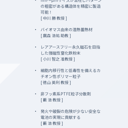
nm～µmサイズが混在しパターン
の粗密がある構造体を精密に製造
可能！
[ 中川 勝 教授 ]
バイオマス由来の潜熱蓄熱材
[ 廣森 浩祐 助教 ]
レアアースフリー永久磁石を目指
した強磁性窒化鉄粉末
[ 小川 智之 准教授 ]
細胞内移行性と低毒性を備えるカ
チオン性ポリマー粒子
[ 徳山 英利 教授 ]
非フッ素系PTFE粒子分散剤
[ 藪 浩 教授 ]
発火や破裂の危険が少ない安全な
電池の実現に貢献する
[ 藪 浩 教授 ]