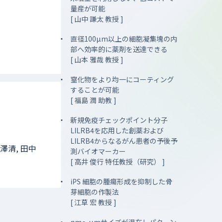
量産が可能
[ 山中 謙太 教授 ]
直径100µm以上の細胞凝集塊の内
部へ効率的に薬剤を送達できる
[ 山本 雅哉 教授 ]
窒化物をより均一にコーティング
することが可能
[ 福島 潤 助教 ]
新規免疫チェックポイント分子
LILRB4を応用した創薬および
LILRB4からなるがん患者の予後予
宮澤清, 田中
測バイオマーカー
[ 高井 俊行 特任教授（研究） ]
iPS 細胞の腫瘍形成を抑制した骨
芽細胞の作製法
[ 江草 宏 教授 ]