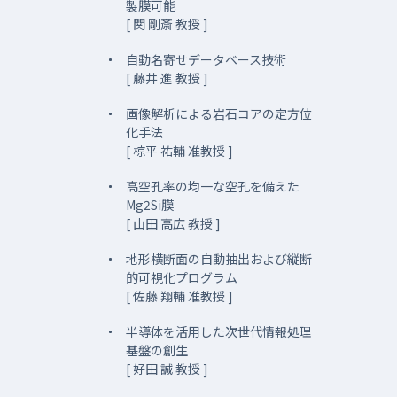
製膜可能
[ 関 剛斎 教授 ]
自動名寄せデータベース技術
[ 藤井 進 教授 ]
画像解析による岩石コアの定方位
化手法
[ 椋平 祐輔 准教授 ]
高空孔率の均一な空孔を備えた
Mg2Si膜
[ 山田 高広 教授 ]
地形横断面の自動抽出および縦断
的可視化プログラム
[ 佐藤 翔輔 准教授 ]
半導体を活用した次世代情報処理
基盤の創生
[ 好田 誠 教授 ]