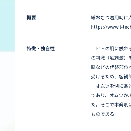
概要
紙おむつ着用時に
https://www.t-tec
特徴・独自性
ヒトの肌に触れる
の刺激（触刺激）
腕などの代替部位
受けるため、客観
オムツを例にあげ
であり、オムツか
た。そこで本発明
ものである。