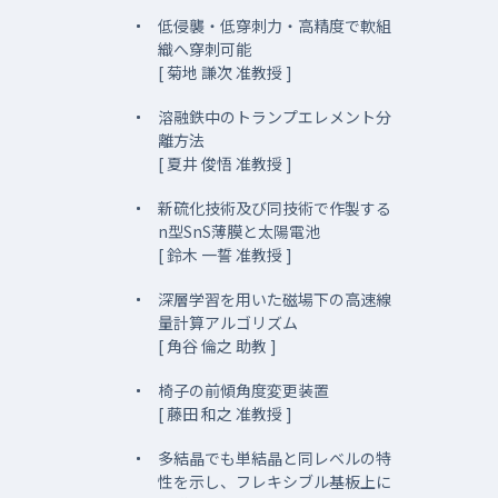
低侵襲・低穿刺力・高精度で軟組
織へ穿刺可能
[ 菊地 謙次 准教授 ]
溶融鉄中のトランプエレメント分
離方法
[ 夏井 俊悟 准教授 ]
新硫化技術及び同技術で作製する
n型SnS薄膜と太陽電池
[ 鈴木 一誓 准教授 ]
深層学習を用いた磁場下の高速線
量計算アルゴリズム
[ 角谷 倫之 助教 ]
椅子の前傾角度変更装置
[ 藤田 和之 准教授 ]
多結晶でも単結晶と同レベルの特
性を示し、フレキシブル基板上に